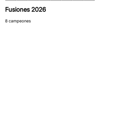
Fusiones
2026
8
campeones
Kassandra
Fusión Híbrida, donde necesitabamos los trozos de 4
Galapos, y luego fusionar éstos en Kassandra
08-Enero-2026 - 21-Enero-2026
Noldua la Crepuscular
Fusión por trozos directamente del campeón
09-Febrero-2026 - 24-Febrero-2026
Pelops el Victorioso
Fusión híbrida donde necesitabamos 4 copias de raros