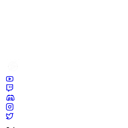
Haggibah la Incubatriz
Fusión tradicional donde necesitabamos 4 copias de
Xanthe Flor de Mar
1-Julio-2026 - 15-Julio-2026
Khamir Ojoescaldado
Fusión por trozos
27-Julio-2026 - 10-Agosto-2026