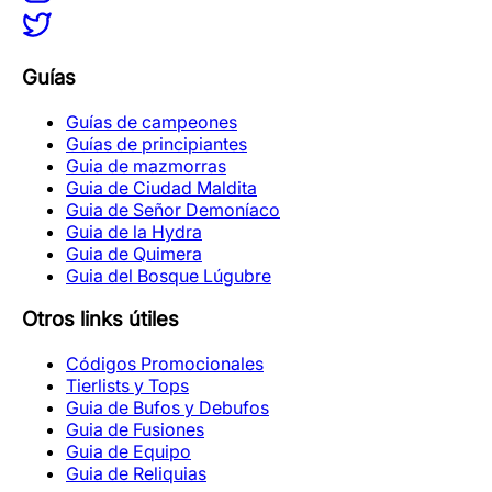
Guías
Guías de campeones
Guías de principiantes
Guia de mazmorras
Guia de Ciudad Maldita
Guia de Señor Demoníaco
Guia de la Hydra
Guia de Quimera
Guia del Bosque Lúgubre
Otros links útiles
Códigos Promocionales
Tierlists y Tops
Guia de Bufos y Debufos
Guia de Fusiones
Guia de Equipo
Guia de Reliquias